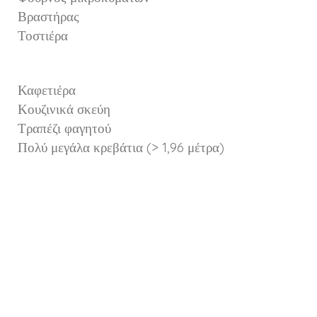
Βραστήρας
Τοστιέρα
Καφετιέρα
Κουζινικά σκεύη
Τραπέζι φαγητού
Πολύ μεγάλα κρεβάτια (> 1,96 μέτρα)
Ντουλάπα
Σίδερο / σιδερώστρα
Μπάνιο με μοντέρνο ντους
Πιστολάκι για τα μαλλιά
Καλλυντικά μπάνιου
Σεντόνια και πετσέτες
Καθημερινή καθαριότητα